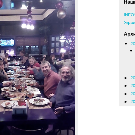
Наши
INFO
Укра
Архи
▼
2
►
2
►
2
►
2
►
2