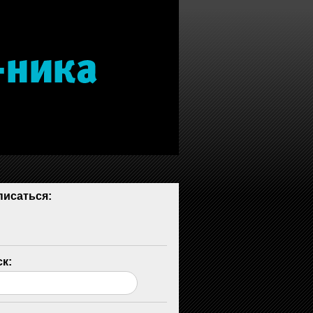
исаться:
к: