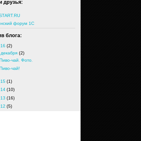
 друзья:
START.RU
инский форум 1С
в блога:
016
(2)
▼
декабря
(2)
Пиво-чай. Фото.
Пиво-чай!
015
(1)
014
(10)
013
(16)
012
(5)