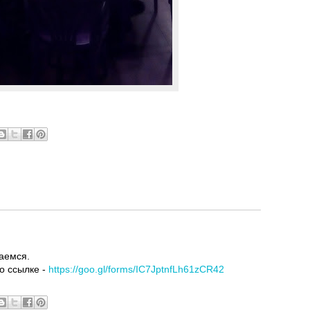
раемся.
о ссылке -
https://goo.gl/forms/IC7JptnfLh61zCR42