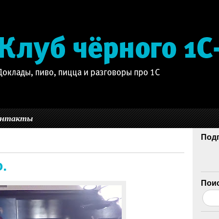
онтакты
Подп
.
Поис